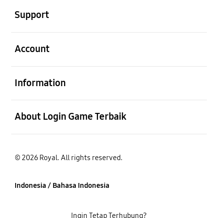
Support
Buka
Account
Buka
Information
Buka
About Login Game Terbaik
© 2026 Royal. All rights reserved.
Indonesia / Bahasa Indonesia
Ingin Tetap Terhubung?