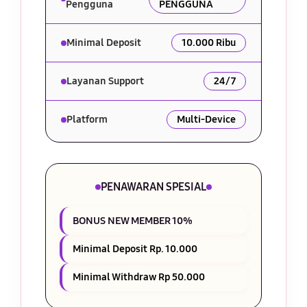
Pengguna
PENGGUNA
Minimal Deposit
10.000 Ribu
Layanan Support
24/7
Platform
Multi-Device
PENAWARAN SPESIAL
BONUS NEW MEMBER 10%
Minimal Deposit Rp. 10.000
Minimal Withdraw Rp 50.000