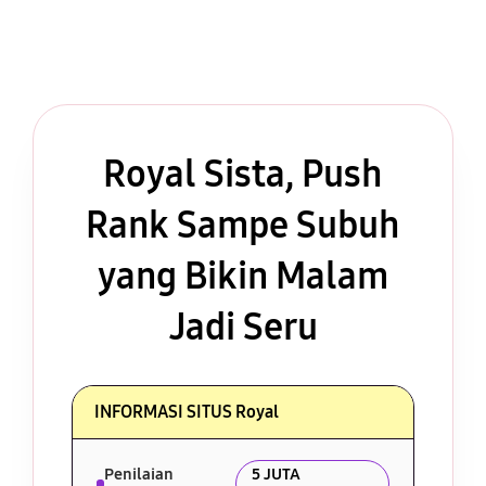
Royal Sista, Push
Rank Sampe Subuh
yang Bikin Malam
Jadi Seru
INFORMASI SITUS Royal
Penilaian
5 JUTA