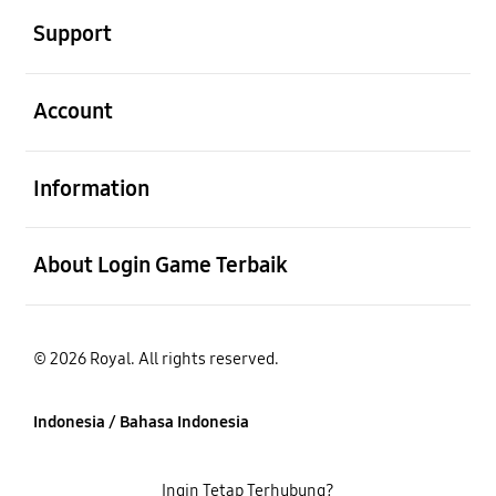
Support
Buka
Account
Buka
Information
Buka
About Login Game Terbaik
© 2026 Royal. All rights reserved.
Indonesia / Bahasa Indonesia
Ingin Tetap Terhubung?