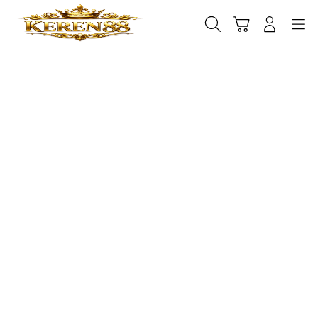
Skip
to
Cari
Troli
Login
Navigation
content