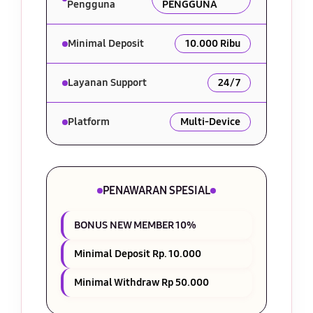
Pengguna
PENGGUNA
Minimal Deposit
10.000 Ribu
Layanan Support
24/7
Platform
Multi-Device
PENAWARAN SPESIAL
BONUS NEW MEMBER 10%
Minimal Deposit Rp. 10.000
Minimal Withdraw Rp 50.000