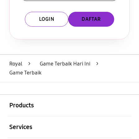
LOGIN
DAFTAR
Layer Popup Close
Royal
>
Game Terbaik Hari Ini
>
Game Terbaik
Buka
Footer Navigation
Products
Buka
Services
Buka