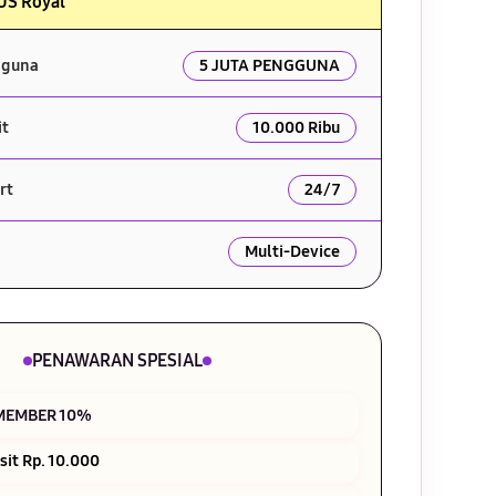
US Royal
gguna
5 JUTA PENGGUNA
it
10.000 Ribu
rt
24/7
Multi-Device
PENAWARAN SPESIAL
MEMBER 10%
it Rp. 10.000