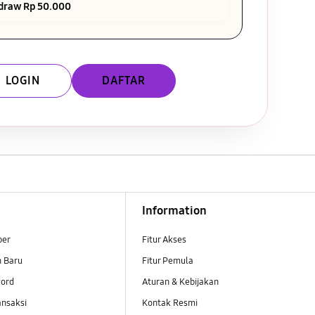
draw Rp 50.000
LOGIN
DAFTAR
Information
ber
Fitur Akses
n Baru
Fitur Pemula
ord
Aturan & Kebijakan
ansaksi
Kontak Resmi