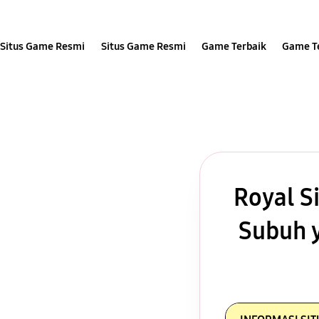
Situs Game Resmi
Situs Game Resmi
Game Terbaik
Game T
Royal S
Subuh 