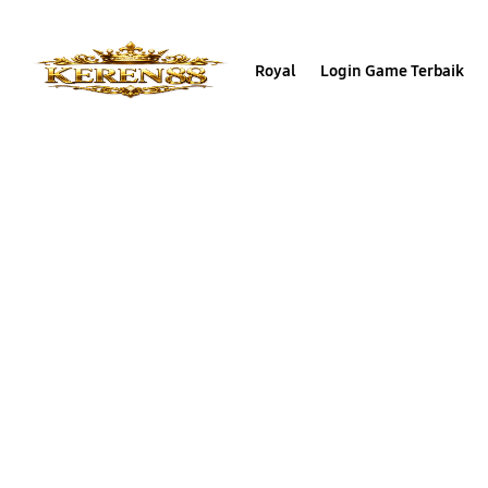
Skip
to
content
Royal
Login Game Terbaik