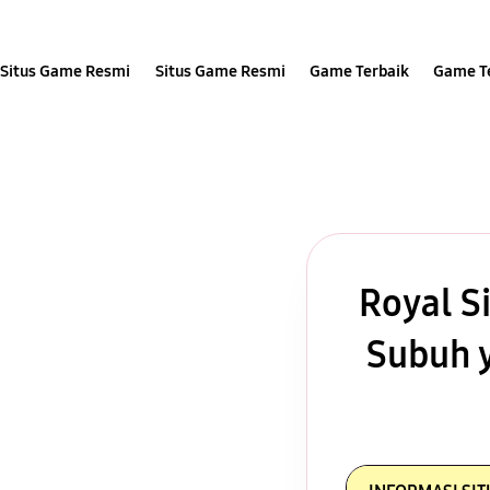
Situs Game Resmi
Situs Game Resmi
Game Terbaik
Game T
Royal S
Subuh 