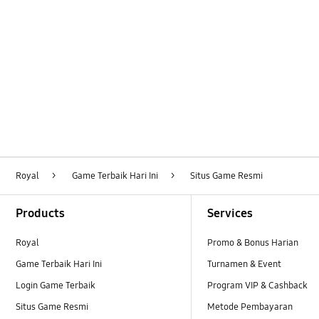
Layer Popup Close
Royal
>
Game Terbaik Hari Ini
>
Situs Game Resmi
Footer Navigation
Products
Services
Royal
Promo & Bonus Harian
Game Terbaik Hari Ini
Turnamen & Event
Login Game Terbaik
Program VIP & Cashback
Situs Game Resmi
Metode Pembayaran