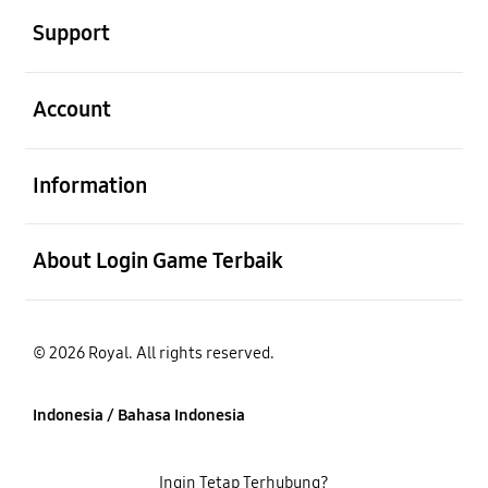
Support
Buka
Account
Buka
Information
Buka
About Login Game Terbaik
© 2026 Royal. All rights reserved.
Indonesia / Bahasa Indonesia
Ingin Tetap Terhubung?