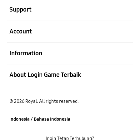
Support
Buka
Account
Buka
Information
Buka
About Login Game Terbaik
© 2026 Royal. All rights reserved.
Indonesia / Bahasa Indonesia
Ingin Tetap Terhubung?