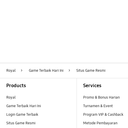
Layer Popup Close
Royal
>
Game Terbaik Hari Ini
>
Situs Game Resmi
Footer Navigation
Products
Services
Royal
Promo & Bonus Harian
Game Terbaik Hari Ini
Turnamen & Event
Login Game Terbaik
Program VIP & Cashback
Situs Game Resmi
Metode Pembayaran