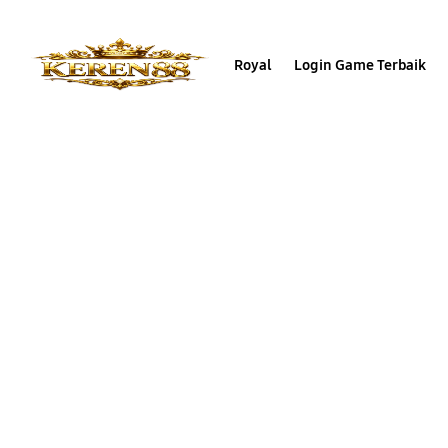
Skip
to
content
Royal
Login Game Terbaik