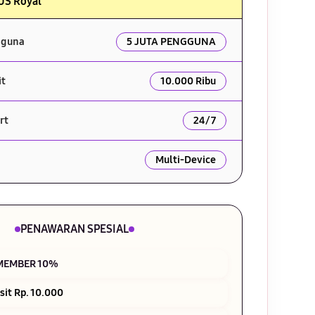
US Royal
gguna
5 JUTA PENGGUNA
it
10.000 Ribu
rt
24/7
Multi-Device
PENAWARAN SPESIAL
MEMBER 10%
it Rp. 10.000