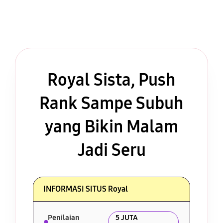
Royal Sista, Push
Rank Sampe Subuh
yang Bikin Malam
Jadi Seru
INFORMASI SITUS Royal
Penilaian
5 JUTA