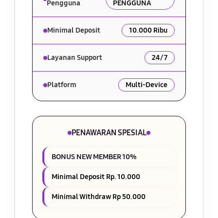
Pengguna
PENGGUNA
Minimal Deposit
10.000 Ribu
Layanan Support
24/7
Platform
Multi-Device
PENAWARAN SPESIAL
BONUS NEW MEMBER 10%
Minimal Deposit Rp. 10.000
Minimal Withdraw Rp 50.000