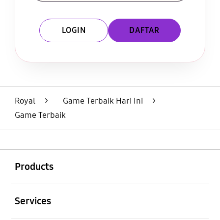
LOGIN
DAFTAR
Layer Popup Close
Royal
>
Game Terbaik Hari Ini
>
Game Terbaik
Buka
Footer Navigation
Products
Buka
Services
Buka