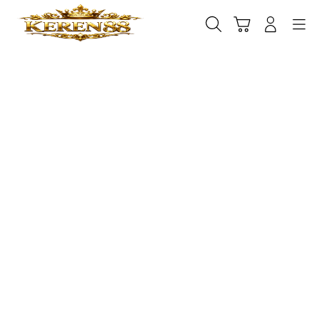
Skip
to
Cari
Troli
Login
Navigation
content