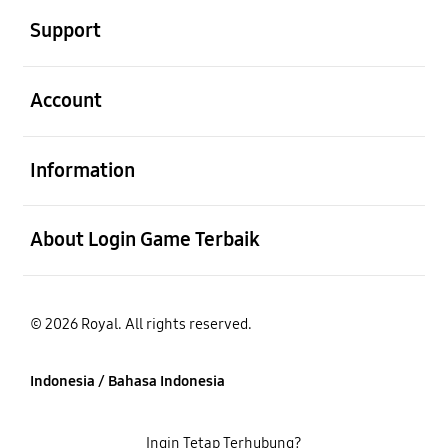
Support
Buka
Account
Buka
Information
Buka
About Login Game Terbaik
© 2026 Royal. All rights reserved.
Indonesia / Bahasa Indonesia
Ingin Tetap Terhubung?