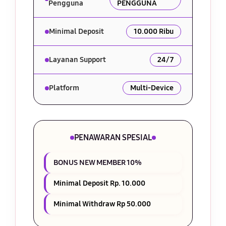
Pengguna
PENGGUNA
Minimal Deposit
10.000 Ribu
Layanan Support
24/7
Platform
Multi-Device
PENAWARAN SPESIAL
BONUS NEW MEMBER 10%
Minimal Deposit Rp. 10.000
Minimal Withdraw Rp 50.000