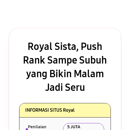
Royal Sista, Push
Rank Sampe Subuh
yang Bikin Malam
Jadi Seru
INFORMASI SITUS Royal
Penilaian
5 JUTA