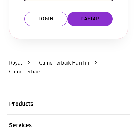
LOGIN
DAFTAR
Layer Popup Close
Royal
>
Game Terbaik Hari Ini
>
Game Terbaik
Buka
Footer Navigation
Products
Buka
Services
Buka