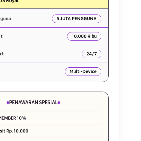
US Royal
gguna
5 JUTA PENGGUNA
it
10.000 Ribu
rt
24/7
Multi-Device
PENAWARAN SPESIAL
MEMBER 10%
it Rp. 10.000