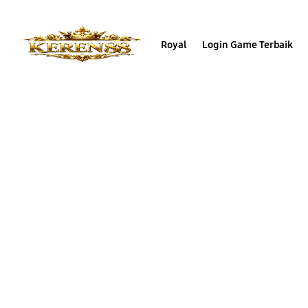
Skip
to
content
Royal
Login Game Terbaik