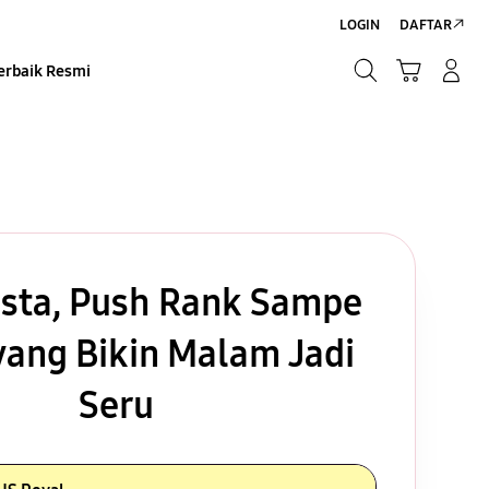
LOGIN
DAFTAR
Cari
Troli
Login/Sign-Up
erbaik Resmi
Cari
ista, Push Rank Sampe
yang Bikin Malam Jadi
Seru