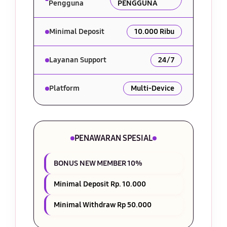
Pengguna
PENGGUNA
Minimal Deposit
10.000 Ribu
Layanan Support
24/7
Platform
Multi-Device
PENAWARAN SPESIAL
BONUS NEW MEMBER 10%
Minimal Deposit Rp. 10.000
Minimal Withdraw Rp 50.000