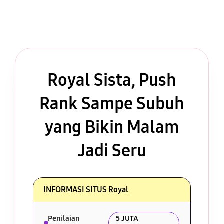
Royal Sista, Push
Rank Sampe Subuh
yang Bikin Malam
Jadi Seru
INFORMASI SITUS Royal
Penilaian
5 JUTA