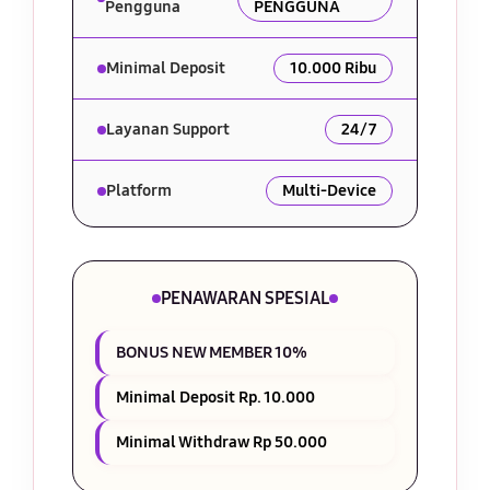
Pengguna
PENGGUNA
Minimal Deposit
10.000 Ribu
Layanan Support
24/7
Platform
Multi-Device
PENAWARAN SPESIAL
BONUS NEW MEMBER 10%
Minimal Deposit Rp. 10.000
Minimal Withdraw Rp 50.000