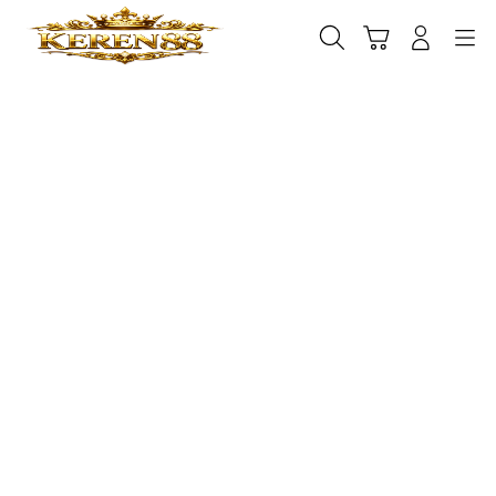
Skip
to
Cari
Troli
Login
Navigation
content