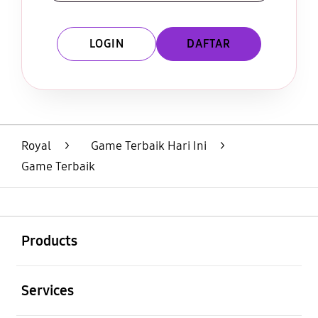
LOGIN
DAFTAR
Layer Popup Close
Royal
>
Game Terbaik Hari Ini
>
Game Terbaik
Buka
Footer Navigation
Products
Buka
Services
Buka