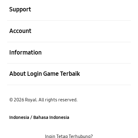
Support
Buka
Account
Buka
Information
Buka
About Login Game Terbaik
© 2026 Royal. All rights reserved.
Indonesia / Bahasa Indonesia
Ingin Tetap Terhubung?