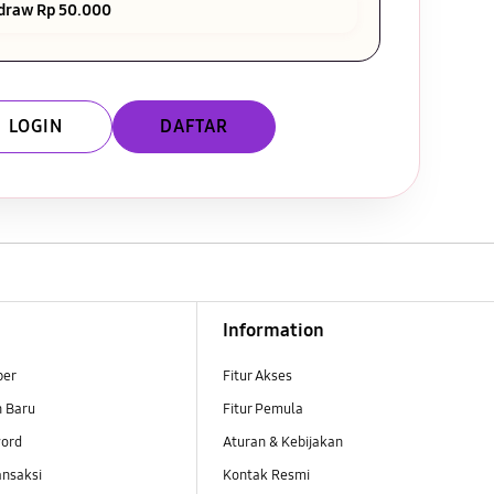
draw Rp 50.000
LOGIN
DAFTAR
Information
ber
Fitur Akses
n Baru
Fitur Pemula
ord
Aturan & Kebijakan
ansaksi
Kontak Resmi