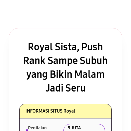
Royal Sista, Push
Rank Sampe Subuh
yang Bikin Malam
Jadi Seru
INFORMASI SITUS Royal
Penilaian
5 JUTA