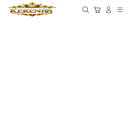
Skip
to
Cari
Troli
Login
Navigation
content