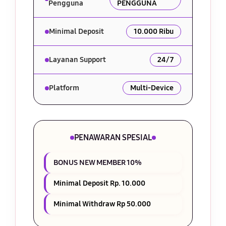
Pengguna
PENGGUNA
Minimal Deposit
10.000 Ribu
Layanan Support
24/7
Platform
Multi-Device
PENAWARAN SPESIAL
BONUS NEW MEMBER 10%
Minimal Deposit Rp. 10.000
Minimal Withdraw Rp 50.000