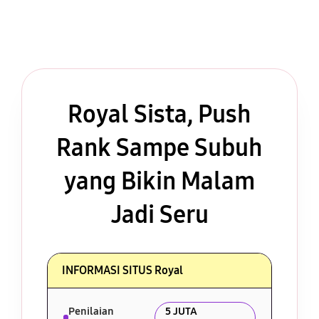
Royal Sista, Push
Rank Sampe Subuh
yang Bikin Malam
Jadi Seru
INFORMASI SITUS Royal
Penilaian
5 JUTA