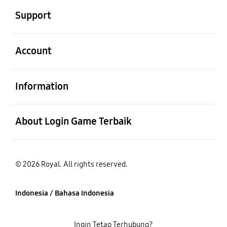
Support
Buka
Account
Buka
Information
Buka
About Login Game Terbaik
© 2026 Royal. All rights reserved.
Indonesia / Bahasa Indonesia
Ingin Tetap Terhubung?